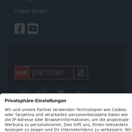
Folgen Sie uns











