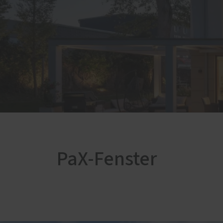
Fenster-Aktion für den
Rundumschutz
Terrasse
Weiter
Terrassenböden
Innen
Terrassendächer
Parke
Glasoasen
Siche
Siche
Wintergärten
Repar
PaX-Fenster