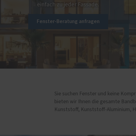
einfach zu jeder Fassade.
Service
e Leistungen
Fenster-Beratung anfragen
Schallschutz-Simulator
türen
Förderung für Fenster un
tt- und Laminatböden
Haustüren
rheitsfenster und
rheitstüren
atur-Service
Sie suchen Fenster und keine Komp
bieten wir Ihnen die gesamte Bandb
Kunststoff, Kunststoff-Aluminium, 