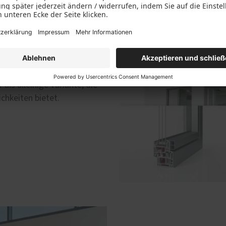
ter
tzbar zeigen sich
 Aluminiumschale. Sei es
als alleinige Variante, die
chkeiten bietet.