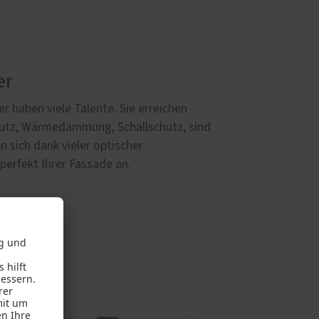
er
 haben viele Talente. Sie erreichen
utz, Wärmedämmung, Schallschutz, sind
n sich dank vieler optischer
erfekt Ihrer Fassade an.