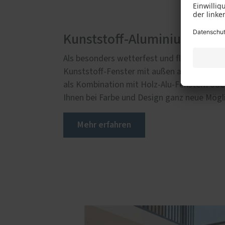
Kunststoff-Aluminium-Fens
Als besonders wetterfest und flexibel einse
Kunststoff-Fenster mit außen aufgesetzter
als Kombination mit Holz-Alu-Fenstern oder 
Ihnen bei Farbe und Design ganz neue Mögli
Mehr erfahren