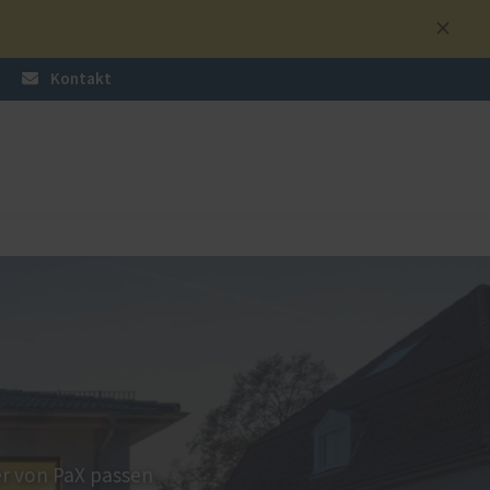
Kontakt
üren
nzen
Sonnen- und Insektenschutz
Raffstoren von ROMA
Rollladen von ROMA
en
Textilscreens von ROMA
Insektenschutz von PaX
r von PaX passen