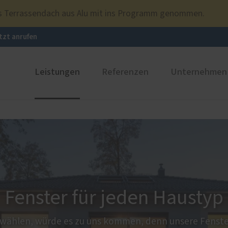
ues Terrassendach aus Alu mit ins Programm genommen.
tzt anrufen
Leistungen
Referenzen
Unternehmen
ustüren
Fenster- und Türenausstellung
PaX Balkon- & Terrassent
Refere
nium
Balkontüren
und Holz-Aluminium
Hebe-Schiebe-Türen
stoff
Parallel-Schiebe-Kipp-Tür
u und Denkmal
Falt-Schiebe-Türen
Fenster für jeden Haustyp
nen
 wählen, würde es zu uns kommen, denn unsere Fenste