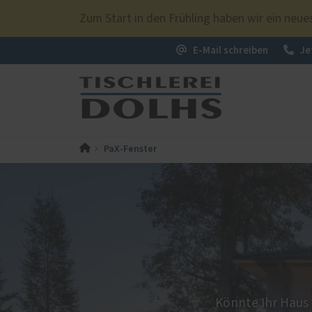
Zum Start in den Frühling haben wir ein ne
E-Mail schreiben
Je
PaX-Fenster
PaX-Fenster
Über uns
PaX-Ha
Kunststoff
Alumi
Kunststoff-Aluminium
Holz 
K-LINE Aluminium
Kunst
Holz
Altba
Holz-Aluminium
Aktio
Altbau und Denkmal
Könnte Ihr Haus