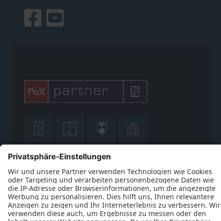











