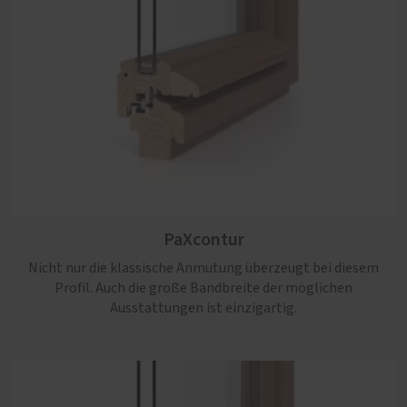
PaXretro
PaXcontur
Die beste Wahl, wenn zeitgemäße Anforderungen an
Einbruchhemmung, Schall- und Wärmeschutz mit
Nicht nur die klassische Anmutung überzeugt bei diesem
authentischer Altbau-Optik einhergehen sollen.
Profil. Auch die große Bandbreite der möglichen
Ausstattungen ist einzigartig.