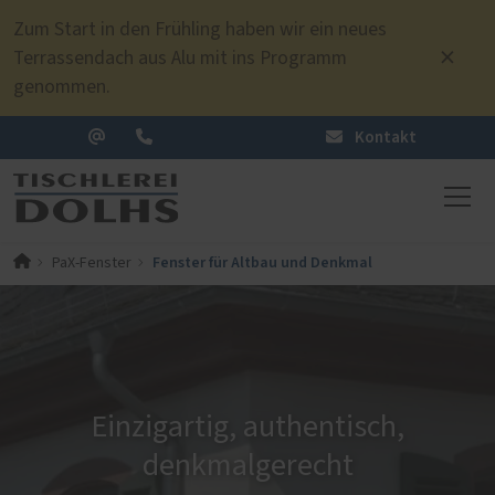
Zum Start in den Frühling haben wir ein neues
Terrassendach aus Alu mit ins Programm
genommen.
Kontakt
Fenster für Altbau und Denkmal
PaX-Fenster
Einzigartig, authentisch,
denkmalgerecht