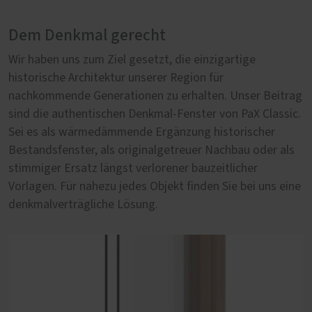
Dem Denkmal gerecht
Im Altbau authentisch
Wir haben uns zum Ziel gesetzt, die einzigartige
Nicht jeder Altbau steht automatisch unter
historische Architektur unserer Region für
Denkmalschutz. Aber lohnt es sich deshalb eine
nachkommende Generationen zu erhalten. Unser Beitrag
historische Fassade mit unpassenden Fenstern zu
sind die authentischen Denkmal-Fenster von PaX Classic.
entstellen? Wir sagen nein und bieten Fensterprofile von
Sei es als wärmedämmende Ergänzung historischer
PaX Classic, die speziell für die Sanierung von Altbau-
Bestandsfenster, als originalgetreuer Nachbau oder als
Immobilien entwickelt wurden. Dabei stehen sich die
stimmiger Ersatz längst verlorener bauzeitlicher
harmonische Eingliederung in die Fassade und ein
Vorlagen. Für nahezu jedes Objekt finden Sie bei uns eine
zeitgemäßer Wohnkomfort nicht im Wege.
denkmalverträgliche Lösung.