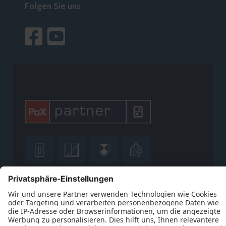
Folgen Sie uns











