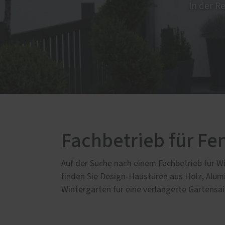
Fenster-Aktion für den
In der R
Rundumschutz
Terrasse
Weiter
Terrassenböden
Innen
Terrassendächer
Parke
Glasoasen
Siche
Siche
Wintergärten
Repar
Fachbetrieb für Fe
Auf der Suche nach einem Fachbetrieb für W
finden Sie Design-Haustüren aus Holz, Alum
Wintergarten für eine verlängerte Gartensai