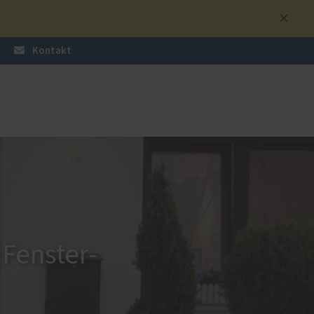
Kontakt
üren
nzen
Sonnen- und Insektenschutz
Raffstoren von ROMA
Rollladen von ROMA
en
Textilscreens von ROMA
 Fenster-
Insektenschutz von PaX