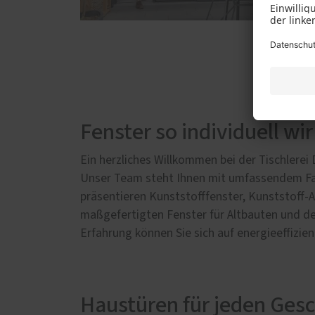
Fenster so individuell wir
Ein herzliches Willkommen bei der Tischlerei 
Unser Team steht Ihnen mit umfassendem Fach
präsentieren Kunststofffenster, Kunststoff
maßgefertigten Fenster für Altbauten und d
Erfahrung können Sie sich auf energieeffizie
Haustüren für jeden Ges