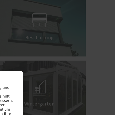

Beschattung

Wintergärten