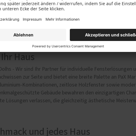
 Ihr Haus
Dolhs - Wir sind Ihr Partner für individuelle Fensterlösunge
wissen zur Seite und bietet eine breite Palette an PaX Mar
-Aluminium-Kombinationen, zeitlose Holzfenster sowie mode
enkmalgeschützte Gebäude bewahren den einzigartigen Char
nte Lösungen verlassen, die gleichzeitig ästhetische Meister
chmack und jedes Haus