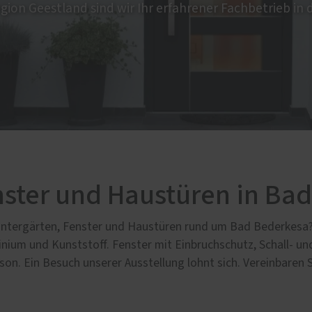
egion Geestland sind wir Ihr erfahrener Fachbetrieb in 
Service
e Leistungen
Schallschutz-Simulator
türen
Förderung für Fenster un
tt- und Laminatböden
Haustüren
rheitsfenster und
rheitstüren
atur-Service
nster und Haustüren in Ba
intergärten, Fenster und Haustüren rund um Bad Bederkesa? D
inium und Kunststoff. Fenster mit Einbruchschutz, Schall- 
son. Ein Besuch unserer Ausstellung lohnt sich. Vereinbaren 