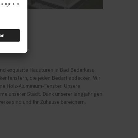
n und exquisite Haustüren in Bad Bederkesa.
kenfenstern, die jeden Bedarf abdecken. Wir
rne Holz-Aluminium-Fenster. Unsere
me unserer Stadt. Dank unserer langjährigen
werke sind und Ihr Zuhause bereichern.