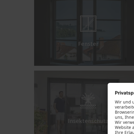

Fenster

Insektenschutz