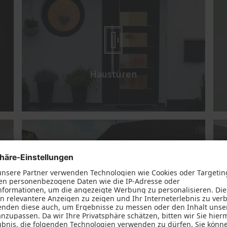

Haustüren

Terrasse