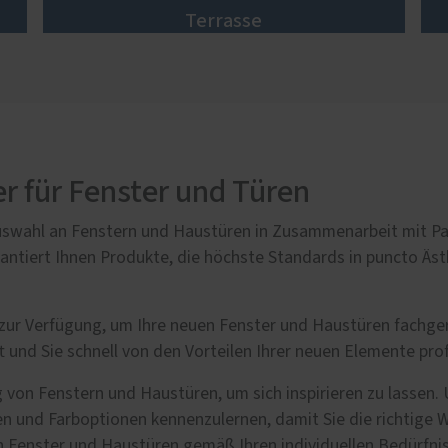
Terrasse
er für Fenster und Türen
e Auswahl an Fenstern und Haustüren in Zusammenarbeit mit P
antiert Ihnen Produkte, die höchste Standards in puncto Ästh
r Verfügung, um Ihre neuen Fenster und Haustüren fachgere
t und Sie schnell von den Vorteilen Ihrer neuen Elemente pro
von Fenstern und Haustüren, um sich inspirieren zu lassen. 
en und Farboptionen kennenzulernen, damit Sie die richtige W
en Fenster und Haustüren gemäß Ihren individuellen Bedürfn