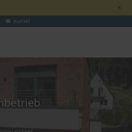
Kontakt
üren
nzen
Sonnen- und Insektenschutz
Raffstoren von ROMA
Rollladen von ROMA
en
Textilscreens von ROMA
hbetrieb
Insektenschutz von PaX
unser eigenes