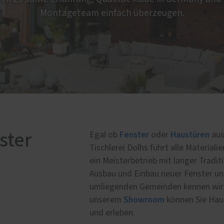
Montageteam einfach überzeugen.
Service
e Leistungen
Schallschutz-Simulator
türen
Förderung für Fenster un
tt- und Laminatböden
Haustüren
rheitsfenster und
rheitstüren
atur-Service
Fenster
Haustüren
ster
Egal ob
oder
aus
Tischlerei Dolhs führt alle Material
ein Meisterbetrieb mit langer Tradit
Ausbau und Einbau neuer Fenster un
umliegenden Gemeinden kennen wir w
Showroom
unserem
können Sie Hau
und erleben.