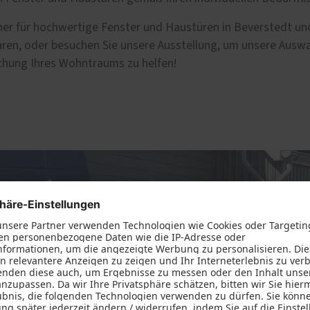
artner für hochwertige Fenster und Haustüren in Beverstedt 
aren, oder besuchen Sie unsere Ausstellung, um unsere Ausw
lichung Ihres Wohntraums zu helfen!