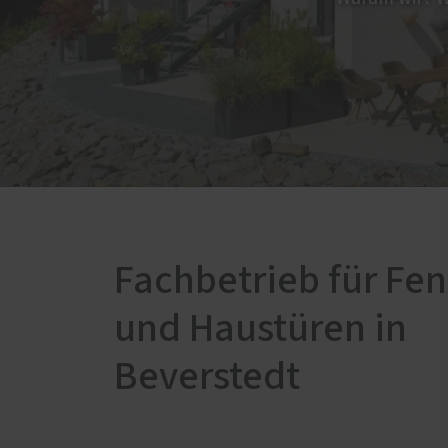
Fenster-Aktion für den
Rundumschutz
Terrasse
Weiter
Terrassenböden
Innen
Terrassendächer
Parke
Glasoasen
Siche
Siche
Wintergärten
Repar
Fachbetrieb für Fen
und Haustüren in
Beverstedt