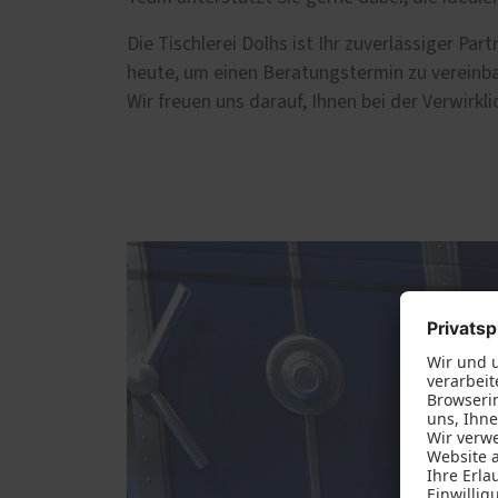
Die Tischlerei Dolhs ist Ihr zuverlässiger P
heute, um einen Beratungstermin zu vereinb
Wir freuen uns darauf, Ihnen bei der Verwirk