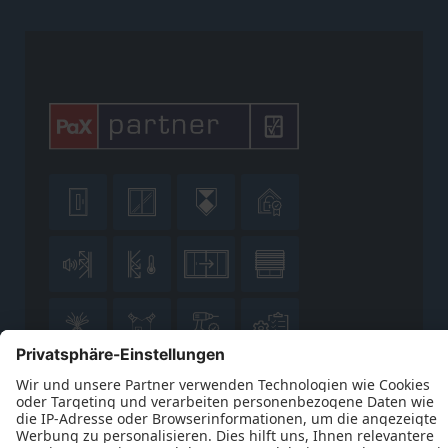











