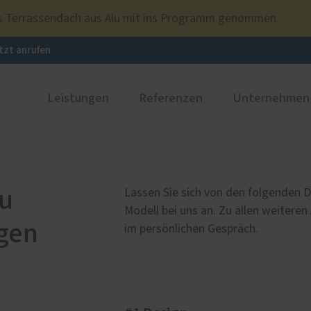
ues Terrassendach aus Alu mit ins Programm genommen.
tzt anrufen
Leistungen
Referenzen
Unternehmen
ustüren
Fenster- und Türenausstellung
PaX Balkon- & Terrassent
Refere
nium
Balkontüren
au
Lassen Sie sich von den folgenden D
und Holz-Aluminium
Hebe-Schiebe-Türen
Modell bei uns an. Zu allen weiteren
gen
stoff
Parallel-Schiebe-Kipp-Tür
im persönlichen Gespräch.
u und Denkmal
Falt-Schiebe-Türen
nen