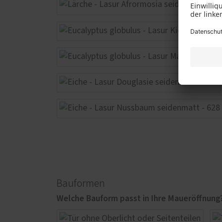
Bauformen
Welche Bauform passt in Ihre Maueröffnung