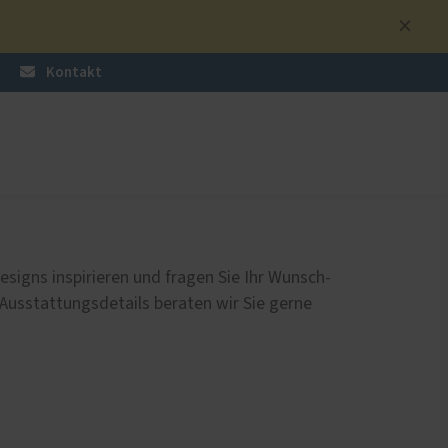
Kontakt
üren
nzen
Sonnen- und Insektenschutz
Raffstoren von ROMA
esigns inspirieren und fragen Sie Ihr Wunsch-
Rollladen von ROMA
 Ausstattungsdetails beraten wir Sie gerne
en
Textilscreens von ROMA
Insektenschutz von PaX