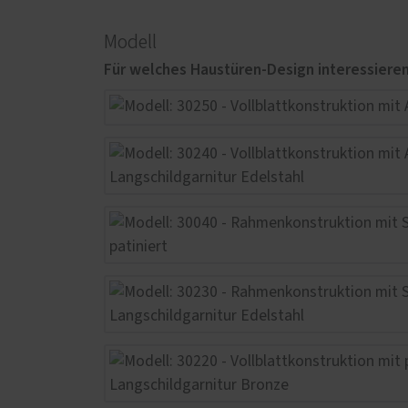
Fenster-Aktion für den
Rundumschutz
Modell
Terrasse
Weiter
Terrassenböden
Innen
Terrassendächer
Parke
Glasoasen
Siche
Siche
Wintergärten
Repar