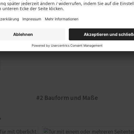
#2 Bauform und Maße
?