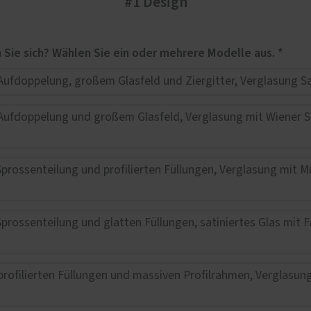
#1 Design
Service
e Leistungen
Für welches Haustüren-Design interessieren Sie sich? Wählen Sie ein oder mehrere Modelle aus. *
Schallschutz-Simulator
türen
Förderung für Fenster un
tt- und Laminatböden
Haustüren
rheitsfenster und
rheitstüren
atur-Service