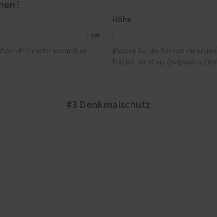
nen
?
Höhe
cm
uf den Millimeter kommt es
Messen Sie die Tür von innen in
hierbei nicht an. (Angabe in Ze
#3 Denkmalschutz