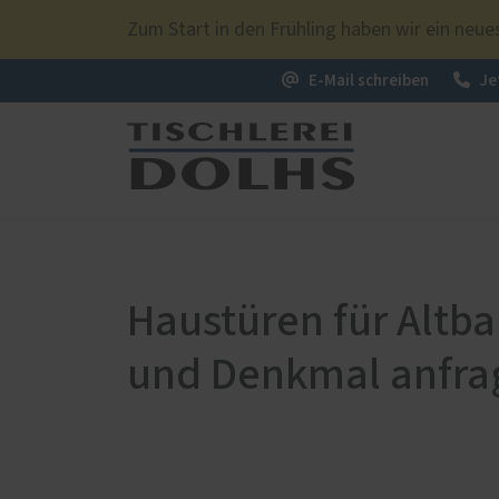
Zum Start in den Frühling haben wir ein ne
E-Mail schreiben
Je
PaX-Fenster
Über uns
PaX-Ha
Kunststoff
Alumi
Haustüren für Altb
Kunststoff-Aluminium
Holz 
und Denkmal anfra
K-LINE Aluminium
Kunst
Holz
Altba
Holz-Aluminium
Aktio
Altbau und Denkmal