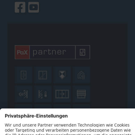











