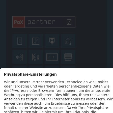












Datenschutz
Impressum
Kontakt
AGB
Tischlerei Dolhs | Inhaber Detlef Buhrow © 2026