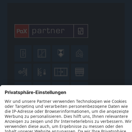












Datenschutz
Impressum
Kontakt
AGB