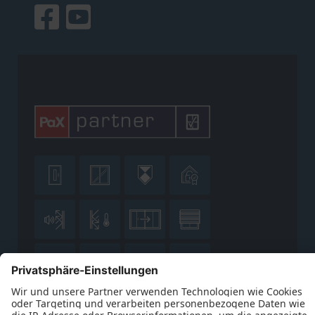











